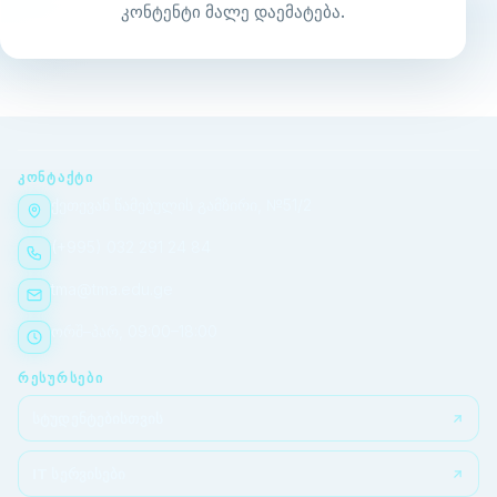
კონტენტი მალე დაემატება.
ᲙᲝᲜᲢᲐᲥᲢᲘ
ქეთევან წამებულის გამზირი, №51/2
(+995) 032 291 24 84
tma@tma.edu.ge
ორშ–პარ, 09:00–18:00
ᲠᲔᲡᲣᲠᲡᲔᲑᲘ
სტუდენტებისთვის
IT სერვისები