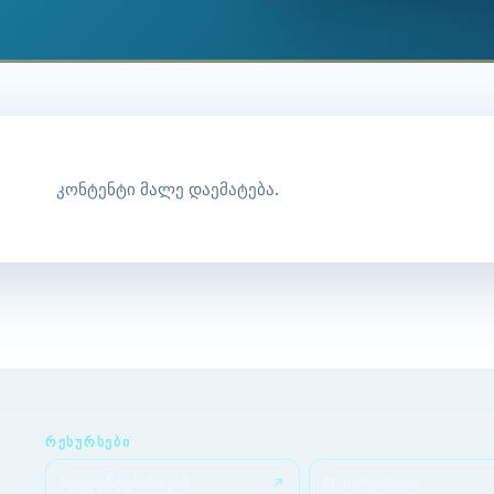
კონტენტი მალე დაემატება.
ᲠᲔᲡᲣᲠᲡᲔᲑᲘ
სტუდენტებისთვის
IT სერვისები