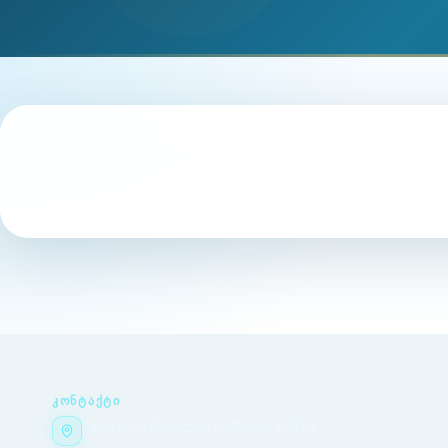
ᲙᲝᲜᲢᲐᲥᲢᲘ
ქეთევან წამებულის გამზირი, №51/2