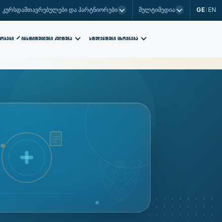
GE
EN
კურსდამთავრებულები და პარტნიორები
მულტიმედია
|
ᲡᲢᲣᲓᲔᲜᲢᲣᲠᲘ ᲪᲮᲝᲕᲠᲔᲑᲐ
ᲗᲝᲑᲔᲑᲘ
ᲘᲜᲡᲢᲘᲢᲣᲪᲘᲣᲠᲘ ᲙᲣᲚᲢᲣᲠᲐ