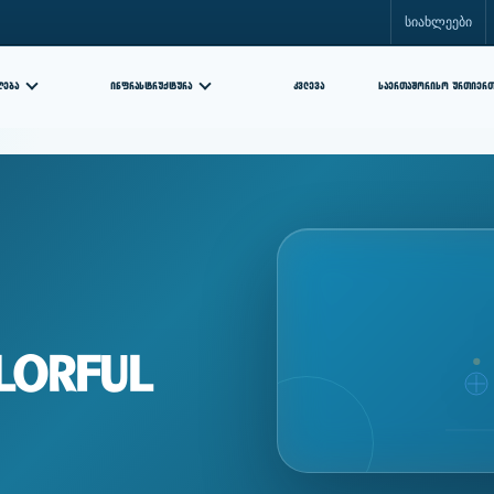
სიახლეები
ᲘᲜᲤᲠᲐᲡᲢᲠᲣᲥᲢᲣᲠᲐ
ᲙᲕᲚᲔᲕᲐ
ᲦᲔᲑᲐ
ᲡᲐᲔᲠᲗᲐᲨᲝᲠᲘᲡᲝ ᲣᲠᲗᲘᲔᲠ
lorful