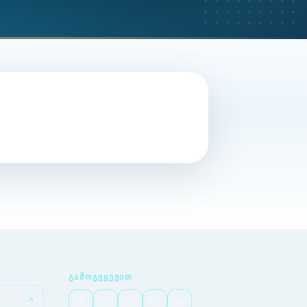
ᲒᲐᲛᲝᲒᲕᲧᲔᲕᲘᲗ