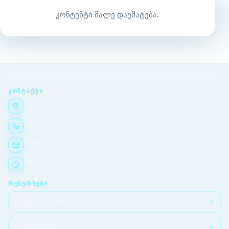
კონტენტი მალე დაემატება.
ᲙᲝᲜᲢᲐᲥᲢᲘ
ქეთევან წამებულის გამზირი, №51/2
(+995) 032 291 24 84
tma@tma.edu.ge
ორშ–პარ, 09:00–18:00
ᲠᲔᲡᲣᲠᲡᲔᲑᲘ
სტუდენტებისთვის
IT სერვისები