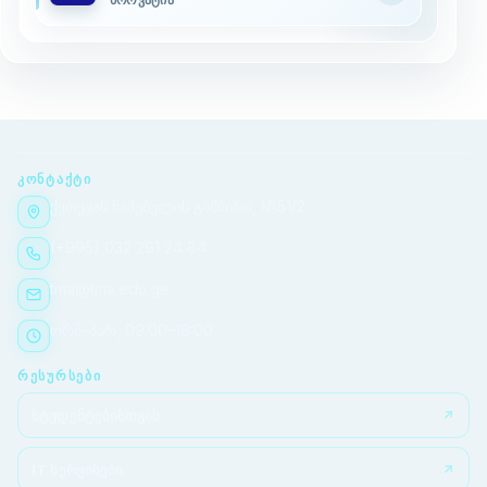
ᲙᲝᲜᲢᲐᲥᲢᲘ
ქეთევან წამებულის გამზირი, №51/2
(+995) 032 291 24 84
tma@tma.edu.ge
ორშ–პარ, 09:00–18:00
ᲠᲔᲡᲣᲠᲡᲔᲑᲘ
სტუდენტებისთვის
IT სერვისები