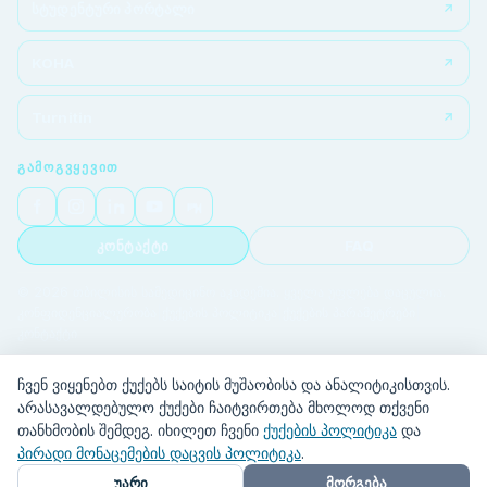
სტუდენტური პორტალი
KOHA
Turnitin
ᲒᲐᲛᲝᲒᲕᲧᲔᲕᲘᲗ
კონტაქტი
FAQ
© 2026 თბილისის სამედიცინო აკადემია. ყველა უფლება დაცულია.
კონფიდენციალურობა
|
ქუქების პოლიტიკა
|
ქუქების პარამეტრები
|
კონტაქტი
ჩვენ ვიყენებთ ქუქებს საიტის მუშაობისა და ანალიტიკისთვის.
არასავალდებულო ქუქები ჩაიტვირთება მხოლოდ თქვენი
თანხმობის შემდეგ. იხილეთ ჩვენი
ქუქების პოლიტიკა
და
პირადი მონაცემების დაცვის პოლიტიკა
.
უარი
მორგება