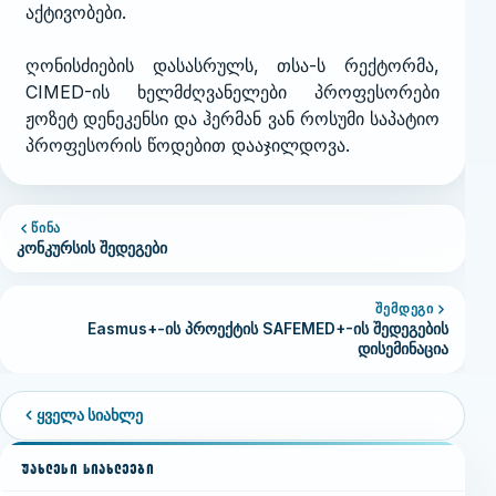
აქტივობები.
ღონისძიების დასასრულს, თსა-ს რექტორმა,
CIMED-ის ხელმძღვანელები პროფესორები
ჟოზეტ დენეკენსი და ჰერმან ვან როსუმი საპატიო
პროფესორის წოდებით დააჯილდოვა.
ᲬᲘᲜᲐ
კონკურსის შედეგები
ᲨᲔᲛᲓᲔᲒᲘ
Easmus+-ის პროექტის SAFEMED+-ის შედეგების
დისემინაცია
ყველა სიახლე
ᲣᲐᲮᲚᲔᲡᲘ ᲡᲘᲐᲮᲚᲔᲔᲑᲘ