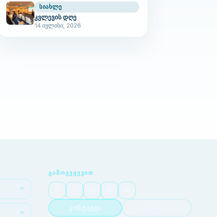
ᲡᲘᲐᲮᲚᲔ
კვლევის დღე
14 ივლისი, 2026
ᲒᲐᲛᲝᲒᲕᲧᲔᲕᲘᲗ
კონტაქტი
FAQ