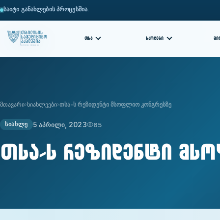
საიტი განახლების პროცესშია.
ᲗᲡᲐ
ᲡᲙᲝᲚᲔᲑᲘ
ᲛᲘ
მთავარი
სიახლეები
თსა-ს რეზიდენტი მსოფლიო კონგრესზე
5 აპრილი, 2023
65
ᲡᲘᲐᲮᲚᲔ
თსა-ს რეზიდენტი მს