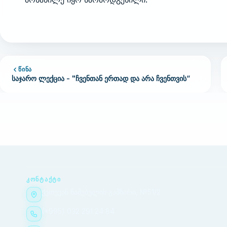
ᲬᲘᲜᲐ
საჯარო ლექცია - "ჩვენთან ერთად და არა ჩვენთვის“
ᲙᲝᲜᲢᲐᲥᲢᲘ
ქეთევან წამებულის გამზირი, №51/2
(+995) 032 291 24 84