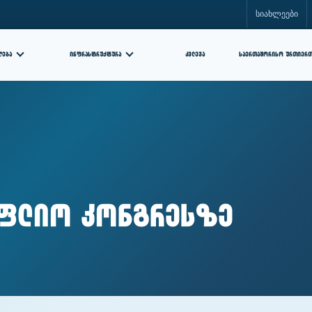
სიახლეები
ᲘᲜᲤᲠᲐᲡᲢᲠᲣᲥᲢᲣᲠᲐ
ᲙᲕᲚᲔᲕᲐ
ᲦᲔᲑᲐ
ᲡᲐᲔᲠᲗᲐᲨᲝᲠᲘᲡᲝ ᲣᲠᲗᲘᲔᲠ
ოფლიო კონგრესზე