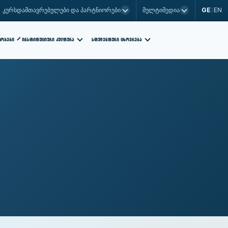
GE
EN
კურსდამთავრებულები და პარტნიორები
მულტიმედია
|
ᲡᲢᲣᲓᲔᲜᲢᲣᲠᲘ ᲪᲮᲝᲕᲠᲔᲑᲐ
ᲗᲝᲑᲔᲑᲘ
ᲘᲜᲡᲢᲘᲢᲣᲪᲘᲣᲠᲘ ᲙᲣᲚᲢᲣᲠᲐ