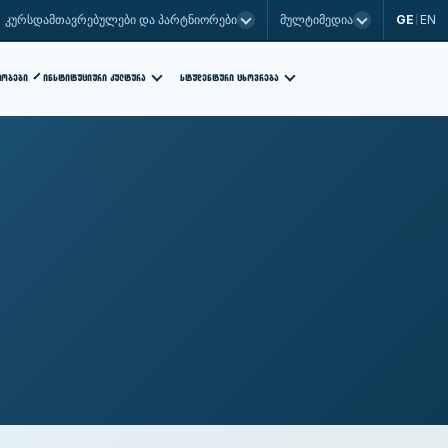
GE
EN
კურსდამთავრებულები და პარტნიორები
მულტიმედია
|
ᲡᲢᲣᲓᲔᲜᲢᲣᲠᲘ ᲪᲮᲝᲕᲠᲔᲑᲐ
ᲗᲝᲑᲔᲑᲘ
ᲘᲜᲡᲢᲘᲢᲣᲪᲘᲣᲠᲘ ᲙᲣᲚᲢᲣᲠᲐ