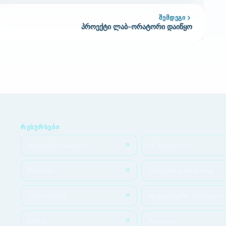
ᲨᲔᲛᲓᲔᲒᲘ
პროექტი ლაბ-ორატორი დაიწყო
ᲠᲔᲡᲣᲠᲡᲔᲑᲘ
სტუდენტებისთვის
IT სერვისები
Moodle
Complete Anatomy
ClinicalKey
სტუდენტური პორტალი
KOHA
Turnitin