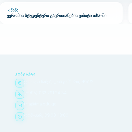
ᲬᲘᲜᲐ
ევროპის სტუდენტური გაერთიანების ვიზიტი თსა-ში
ᲙᲝᲜᲢᲐᲥᲢᲘ
ქეთევან წამებულის გამზირი, №51/2
(+995) 032 291 24 84
tma@tma.edu.ge
ორშ–პარ, 09:00–18:00