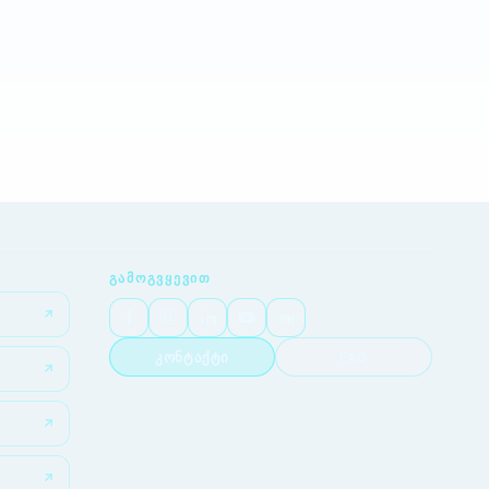
ᲒᲐᲛᲝᲒᲕᲧᲔᲕᲘᲗ
კონტაქტი
FAQ