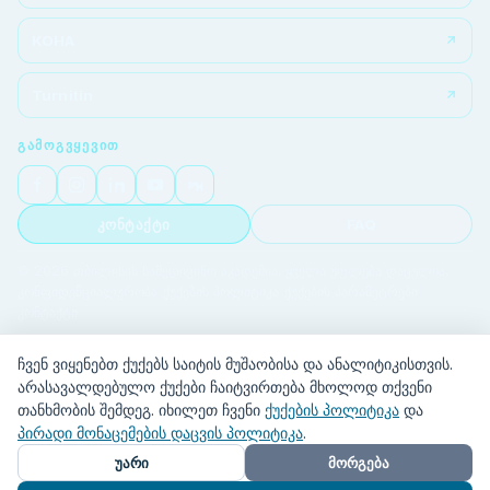
KOHA
Turnitin
ᲒᲐᲛᲝᲒᲕᲧᲔᲕᲘᲗ
კონტაქტი
FAQ
© 2026 თბილისის სამედიცინო აკადემია. ყველა უფლება დაცულია.
კონფიდენციალურობა
|
ქუქების პოლიტიკა
|
ქუქების პარამეტრები
|
კონტაქტი
ჩვენ ვიყენებთ ქუქებს საიტის მუშაობისა და ანალიტიკისთვის.
არასავალდებულო ქუქები ჩაიტვირთება მხოლოდ თქვენი
თანხმობის შემდეგ. იხილეთ ჩვენი
ქუქების პოლიტიკა
და
პირადი მონაცემების დაცვის პოლიტიკა
.
უარი
მორგება