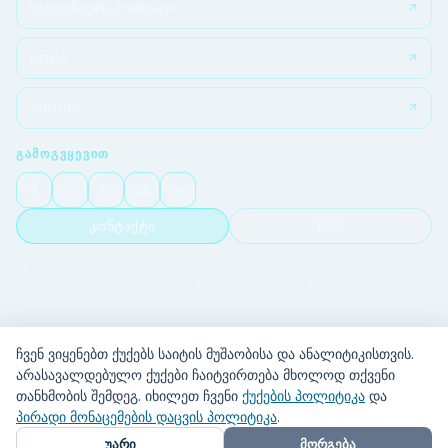
სტუდენტური პორტალი
KOHA
Turnitin
ᲒᲐᲛᲝᲒᲕᲧᲔᲕᲘᲗ
კონტაქტი
FAQ
© 2026 თბილისის სამედიცინო აკადემია. ყველა უფლება დაცულია.
კონფიდენციალურობა
|
ქუქების პოლიტიკა
|
ქუქების პარამეტრები
|
კონტაქტი
ჩვენ ვიყენებთ ქუქებს საიტის მუშაობისა და ანალიტიკისთვის.
არასავალდებულო ქუქები ჩაიტვირთება მხოლოდ თქვენი
თანხმობის შემდეგ. იხილეთ ჩვენი
ქუქების პოლიტიკა
და
პირადი მონაცემების დაცვის პოლიტიკა
.
უარი
მორგება