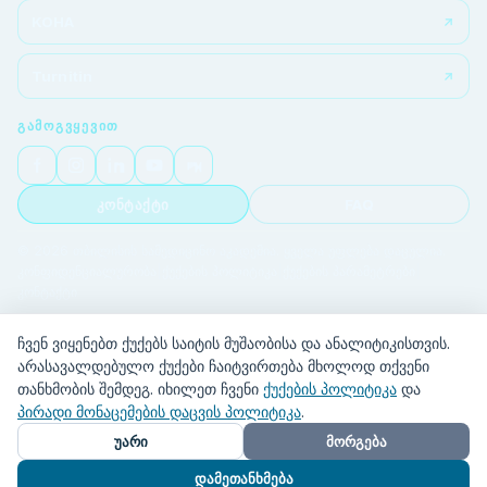
KOHA
Turnitin
ᲒᲐᲛᲝᲒᲕᲧᲔᲕᲘᲗ
კონტაქტი
FAQ
© 2026 თბილისის სამედიცინო აკადემია. ყველა უფლება დაცულია.
კონფიდენციალურობა
|
ქუქების პოლიტიკა
|
ქუქების პარამეტრები
|
კონტაქტი
ჩვენ ვიყენებთ ქუქებს საიტის მუშაობისა და ანალიტიკისთვის.
არასავალდებულო ქუქები ჩაიტვირთება მხოლოდ თქვენი
თანხმობის შემდეგ. იხილეთ ჩვენი
ქუქების პოლიტიკა
და
პირადი მონაცემების დაცვის პოლიტიკა
.
უარი
მორგება
დამეთანხმება