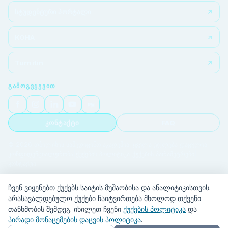
სტუდენტური პორტალი
KOHA
Turnitin
ᲒᲐᲛᲝᲒᲕᲧᲔᲕᲘᲗ
კონტაქტი
FAQ
© 2026 თბილისის სამედიცინო აკადემია. ყველა უფლება დაცულია.
კონფიდენციალურობა
|
ქუქების პოლიტიკა
|
ქუქების პარამეტრები
|
კონტაქტი
ჩვენ ვიყენებთ ქუქებს საიტის მუშაობისა და ანალიტიკისთვის.
არასავალდებულო ქუქები ჩაიტვირთება მხოლოდ თქვენი
თანხმობის შემდეგ. იხილეთ ჩვენი
ქუქების პოლიტიკა
და
პირადი მონაცემების დაცვის პოლიტიკა
.