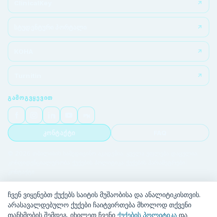
ClinicalKey
სტუდენტური პორტალი
KOHA
Turnitin
ᲒᲐᲛᲝᲒᲕᲧᲔᲕᲘᲗ
კონტაქტი
FAQ
© 2026 თბილისის სამედიცინო აკადემია. ყველა უფლება დაცულია.
კონფიდენციალურობა
|
ქუქების პოლიტიკა
|
ქუქების პარამეტრები
|
კონტაქტი
ჩვენ ვიყენებთ ქუქებს საიტის მუშაობისა და ანალიტიკისთვის.
არასავალდებულო ქუქები ჩაიტვირთება მხოლოდ თქვენი
თანხმობის შემდეგ. იხილეთ ჩვენი
ქუქების პოლიტიკა
და