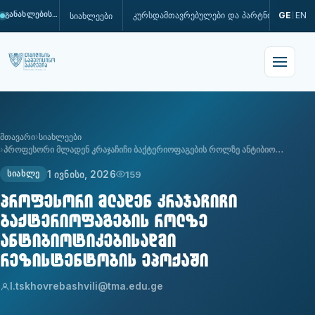
კურსდამთავრებულები და პარტნიორები
GE
EN
სიახლეები
განახლების პროცესშია
|
მთავარი
სიახლეები
პროფესორი მლადენ კრაჯაჩიჩი ბაქტერიოფაგების როლზე ანტიბიო…
1 ივნისი, 2026
159
ᲡᲘᲐᲮᲚᲔ
პროფესორი მლადენ კრაჯაჩიჩი
ბაქტერიოფაგების როლზე
ანტიბიოტიკებისადმი
რეზისტენტობის ეპოქაში
l.tskhovrebashvili@tma.edu.ge