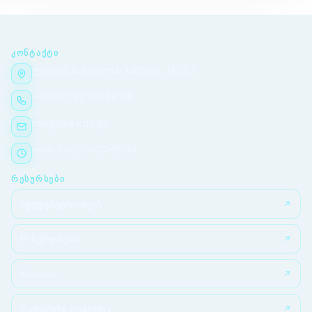
ᲙᲝᲜᲢᲐᲥᲢᲘ
ქეთევან წამებულის გამზირი, №51/2
(+995) 032 291 24 84
tma@tma.edu.ge
ორშ–პარ, 09:00–18:00
ᲠᲔᲡᲣᲠᲡᲔᲑᲘ
სტუდენტებისთვის
IT სერვისები
Moodle
Complete Anatomy