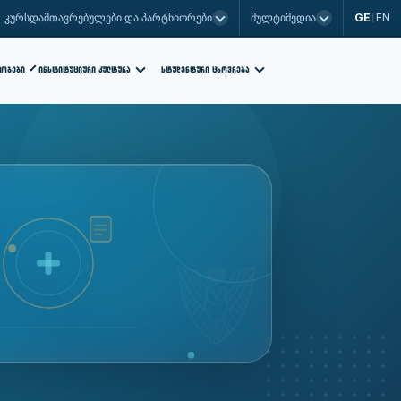
GE
EN
კურსდამთავრებულები და პარტნიორები
მულტიმედია
|
ᲡᲢᲣᲓᲔᲜᲢᲣᲠᲘ ᲪᲮᲝᲕᲠᲔᲑᲐ
ᲗᲝᲑᲔᲑᲘ
ᲘᲜᲡᲢᲘᲢᲣᲪᲘᲣᲠᲘ ᲙᲣᲚᲢᲣᲠᲐ