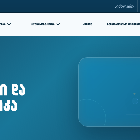
სიახლეები
ᲘᲜᲤᲠᲐᲡᲢᲠᲣᲥᲢᲣᲠᲐ
ᲙᲕᲚᲔᲕᲐ
ᲦᲔᲑᲐ
ᲡᲐᲔᲠᲗᲐᲨᲝᲠᲘᲡᲝ ᲣᲠᲗᲘᲔᲠ
ი და
იკა