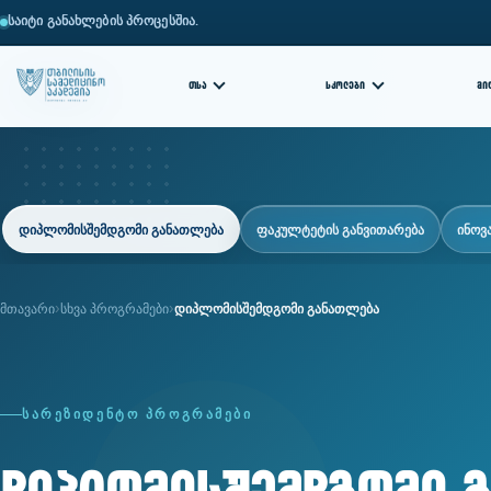
საიტი განახლების პროცესშია.
ᲗᲡᲐ
ᲡᲙᲝᲚᲔᲑᲘ
ᲛᲘ
დიპლომისშემდგომი განათლება
ფაკულტეტის განვითარება
ინოვ
მთავარი
სხვა პროგრამები
დიპლომისშემდგომი განათლება
ᲡᲐᲠᲔᲖᲘᲓᲔᲜᲢᲝ ᲞᲠᲝᲒᲠᲐᲛᲔᲑᲘ
დიპლომისშემდგომი 