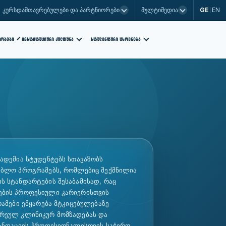
GE
EN
კურსდამთავრებულები და პარტნიორები
მულტიმედია
|
ᲡᲢᲣᲓᲔᲜᲢᲣᲠᲘ ᲪᲮᲝᲕᲠᲔᲑᲐ
ᲗᲝᲑᲔᲑᲘ
ᲘᲜᲡᲢᲘᲢᲣᲪᲘᲣᲠᲘ ᲙᲣᲚᲢᲣᲠᲐ
ადემია სტუდენტებს სთავაზობს
ებლო პროგრამებს, რომლებიც შექმნილია
ს სტანდარტების შესაბამისად, რაც
ების პროფესიული კარიერისთვის
რამები ემყარება მტკიცებულებაზე
რეულ კლინიკურ მომზადებას და
ჯანდაცვის პროფესიონალისთვის საჭირო