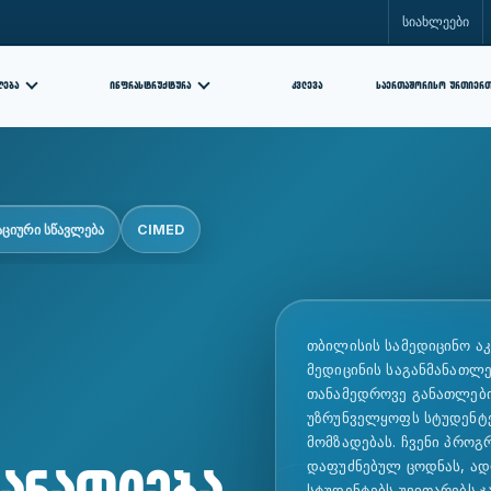
სიახლეები
ᲘᲜᲤᲠᲐᲡᲢᲠᲣᲥᲢᲣᲠᲐ
ᲙᲕᲚᲔᲕᲐ
ᲦᲔᲑᲐ
ᲡᲐᲔᲠᲗᲐᲨᲝᲠᲘᲡᲝ ᲣᲠᲗᲘᲔᲠ
აციური სწავლება
CIMED
თბილისის სამედიცინო აკ
მედიცინის საგანმანათლ
თანამედროვე განათლები
უზრუნველყოფს სტუდენტ
მომზადებას. ჩვენი პროგ
დაფუძნებულ ცოდნას, ად
განათლება
სტუდენტებს უვითარებს 