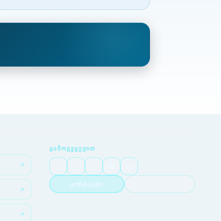
ᲒᲐᲛᲝᲒᲕᲧᲔᲕᲘᲗ
კონტაქტი
FAQ