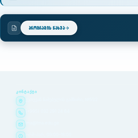
პროგრამის ნახვა
ᲙᲝᲜᲢᲐᲥᲢᲘ
ქეთევან წამებულის გამზირი, №51/2
(+995) 032 291 24 84
tma@tma.edu.ge
ორშ–პარ, 09:00–18:00