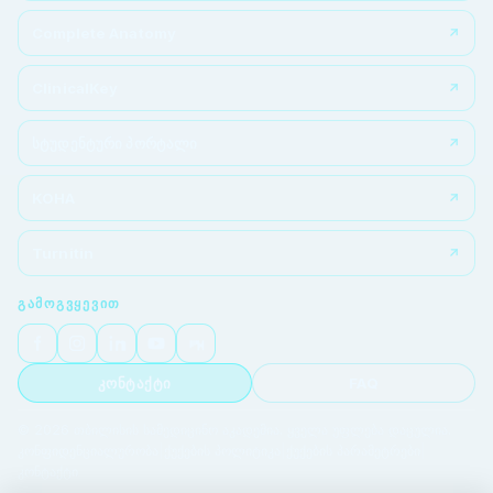
Complete Anatomy
ClinicalKey
სტუდენტური პორტალი
KOHA
Turnitin
ᲒᲐᲛᲝᲒᲕᲧᲔᲕᲘᲗ
კონტაქტი
FAQ
© 2026 თბილისის სამედიცინო აკადემია. ყველა უფლება დაცულია.
კონფიდენციალურობა
|
ქუქების პოლიტიკა
|
ქუქების პარამეტრები
|
კონტაქტი