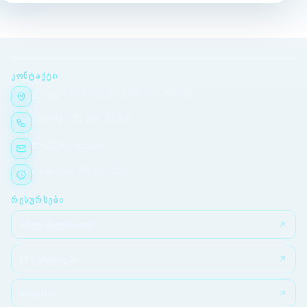
ᲙᲝᲜᲢᲐᲥᲢᲘ
ქეთევან წამებულის გამზირი, №51/2
(+995) 032 291 24 84
tma@tma.edu.ge
ორშ–პარ, 09:00–18:00
ᲠᲔᲡᲣᲠᲡᲔᲑᲘ
სტუდენტებისთვის
IT სერვისები
Moodle