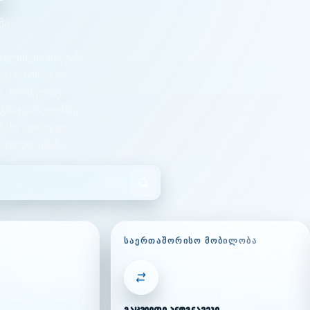
მა
ინგლისურენოვან
ეგიონის ერთ-
ი, რომელიც
გზაჯვარედინზე;
ბას, ადრეულ
ოცდილებას.
ᲡᲐᲔᲠᲗᲐᲨᲝᲠᲘᲡᲝ ᲛᲝᲑᲘᲚᲝᲑᲐ