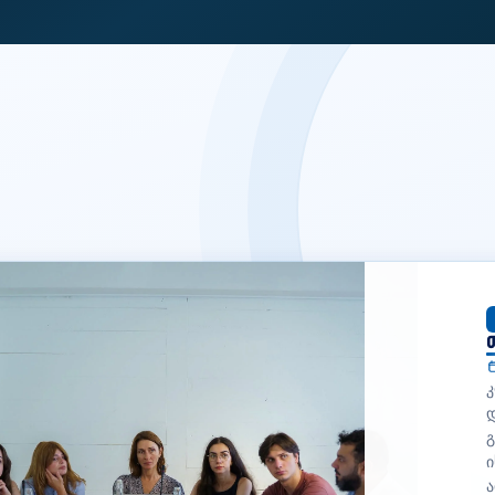
თ
კ
გ