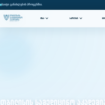
საიტი განახლების პროცესშია.
ᲗᲡᲐ
ᲡᲙᲝᲚᲔᲑᲘ
ᲛᲘ
თბილისის სამედიცინო აკადემი