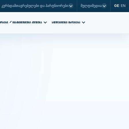
GE
EN
კურსდამთავრებულები და პარტნიორები
მულტიმედია
|
ᲡᲢᲣᲓᲔᲜᲢᲣᲠᲘ ᲪᲮᲝᲕᲠᲔᲑᲐ
ᲗᲝᲑᲔᲑᲘ
ᲘᲜᲡᲢᲘᲢᲣᲪᲘᲣᲠᲘ ᲙᲣᲚᲢᲣᲠᲐ