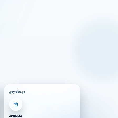
ᲙᲚᲘᲜᲘᲙᲐ
კლინიკა