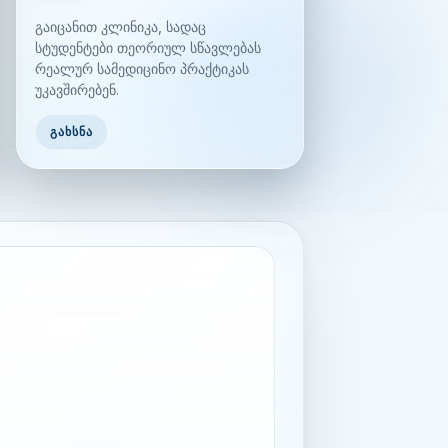
გაიცანით კლინიკა, სადაც
სტუდენტები თეორიულ სწავლებას
რეალურ სამედიცინო პრაქტიკას
უკავშირებენ.
ᲒᲐᲮᲡᲜᲐ