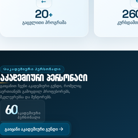
20
26
+
გაცვლითი პროგრამა
კურსდამთ
ᲐᲙᲐᲓᲔᲛᲘᲣᲠᲘ ᲞᲔᲠᲡᲝᲜᲐᲚᲘ
აკადემიური პერსონალი
გაიცანით ჩვენი აკადემიური გუნდი, რომელიც
აერთიანებს გამოცდილ პროფესორებს,
მკვლევრებსა და მენტორებს.
60
ᲐᲙᲐᲓᲔᲛᲘᲣᲠᲘ
ᲞᲔᲠᲡᲝᲜᲐᲚᲘ