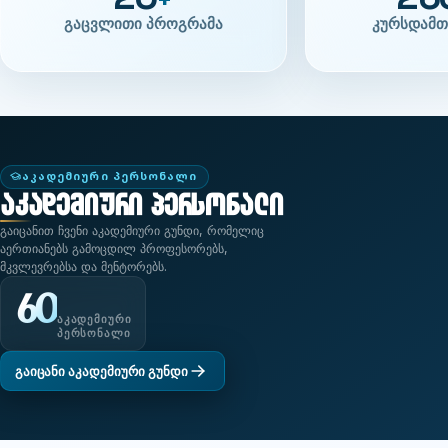
20
26
+
გაცვლითი პროგრამა
კურსდამთ
ᲐᲙᲐᲓᲔᲛᲘᲣᲠᲘ ᲞᲔᲠᲡᲝᲜᲐᲚᲘ
აკადემიური პერსონალი
გაიცანით ჩვენი აკადემიური გუნდი, რომელიც
აერთიანებს გამოცდილ პროფესორებს,
მკვლევრებსა და მენტორებს.
60
ᲐᲙᲐᲓᲔᲛᲘᲣᲠᲘ
ᲞᲔᲠᲡᲝᲜᲐᲚᲘ
გაიცანი აკადემიური გუნდი