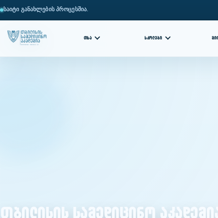
საიტი განახლების პროცესშია.
ᲗᲡᲐ
ᲡᲙᲝᲚᲔᲑᲘ
ᲛᲘ
თბილისის სამედიცინო აკადემი