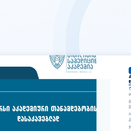
შ
ი
(