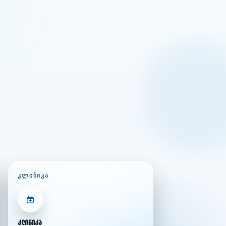
ᲙᲚᲘᲜᲘᲙᲐ
კლინიკა