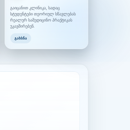
გაიცანით კლინიკა, სადაც
სტუდენტები თეორიულ სწავლებას
რეალურ სამედიცინო პრაქტიკას
უკავშირებენ.
ᲒᲐᲮᲡᲜᲐ