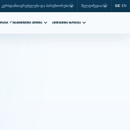
GE
EN
კურსდამთავრებულები და პარტნიორები
მულტიმედია
|
ᲡᲢᲣᲓᲔᲜᲢᲣᲠᲘ ᲪᲮᲝᲕᲠᲔᲑᲐ
ᲗᲝᲑᲔᲑᲘ
ᲘᲜᲡᲢᲘᲢᲣᲪᲘᲣᲠᲘ ᲙᲣᲚᲢᲣᲠᲐ