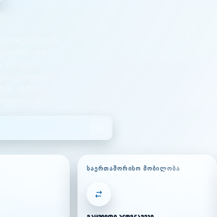
მა
ინგლისურენოვან
ეგიონის ერთ-
ი, რომელიც
გზაჯვარედინზე;
ბას, ადრეულ
ოცდილებას.
ᲡᲐᲔᲠᲗᲐᲨᲝᲠᲘᲡᲝ ᲛᲝᲑᲘᲚᲝᲑᲐ